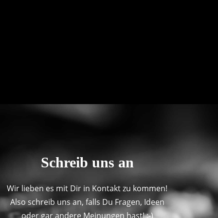
Schreib uns an
Wir lieben es mit Dir in Kontakt zu kommen!
Also schreib uns an, falls Du Fragen, Ideen
oder gar andere Meinungen hast! :-)