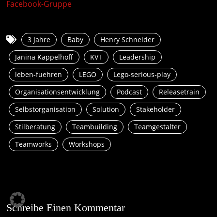
Facebook-Gruppe
3 Jahre
Baby
Henry Schneider
Janina Kappelhoff
KVT
Leadership
leben-fuehren
LEGO
Lego-serious-play
Organisationsentwicklung
Podcast
Releasetrain
Selbstorganisation
Solution
Stakeholder
Stilberatung
Teambuilding
Teamgestalter
Teamworks
Workshops
Schreibe Einen Kommentar