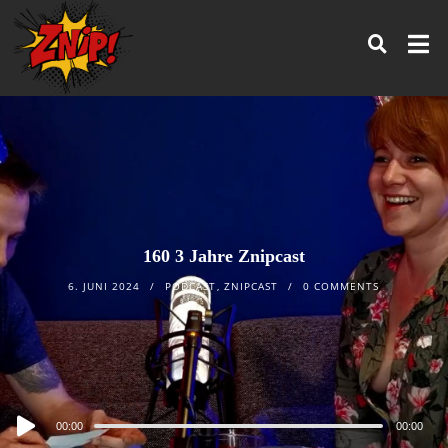
160 3 Jahre Znipcast
6. JUNI 2024
PODCAST
,
ZNIPCAST
0 COMMENTS
Audio
00:00
00:00
Player