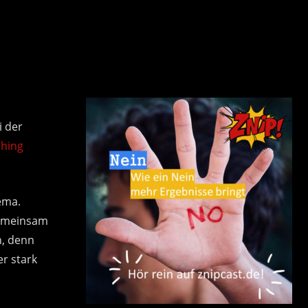
d
i der
ching
ema.
gemeinsam
n, denn
er stark