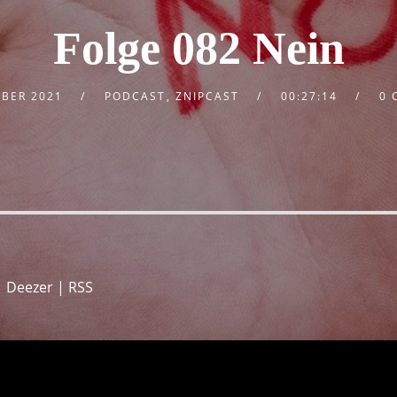
Folge 082 Nein
MBER 2021
PODCAST
,
ZNIPCAST
00:27:14
0 
|
Deezer
|
RSS