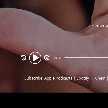
27. NOVE
Audio
00:00
Player
Subscribe:
Apple Podcasts
|
Spotify
|
TuneIn