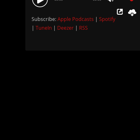
Use
Player
Up/Down
Subscribe:
Apple Podcasts
|
Spotify
Arrow
|
TuneIn
|
Deezer
|
RSS
keys
to
increase
or
decrease
volume.