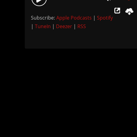
Use
Player
Up/Down
Subscribe:
Apple Podcasts
|
Spotify
Arrow
|
TuneIn
|
Deezer
|
RSS
keys
to
increase
or
decrease
volume.