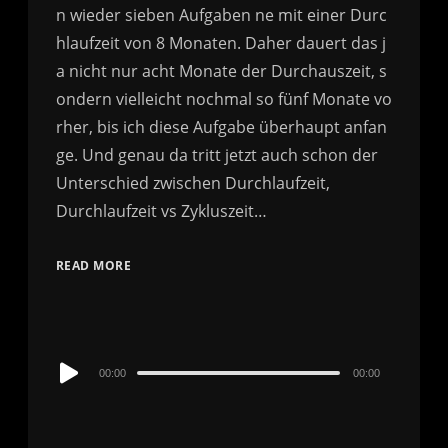
READ MORE
Audio
00:00
00:00
Player