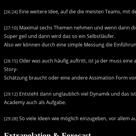
Eine
weitere
Idee,
auf
die
die
meisten
Teams,
mit
d
[26:24]
Maximal
sechs
Themen
nehmen
und
wenn
dann
di
[27:10]
Super
geil
und
dann
wird
das
so
ein
Selbstläufer.
Also
wir
können
durch
eine
simple
Messung
die
Einführu
Oder
was
auch
häufig
auftritt,
ist
ja
der
muss
eine
[28:15]
Story-
Schätzung
braucht
oder
eine
andere
Assimation
Form
vo
Entsteht
dann
unglaublich
viel
Dynamik
und
das
is
[29:12]
Academy
auch
als
Aufgabe.
So
viele
Ideen
wie
möglich
einzugeben,
vor
allem
a
[29:28]
Extrapolation & Forecast