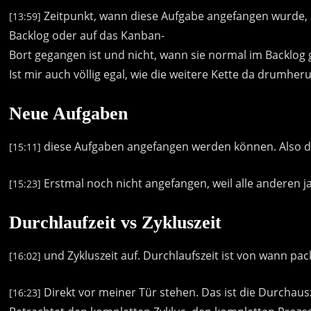
Zeitpunkt,
wann
diese
Aufgabe
angefangen
wurde,
[13:59]
Backlog
oder
auf
das
Kanban-
Bort
gegangen
ist
und
nicht,
wann
sie
normal
im
Backlog
Ist
mir
auch
völlig
egal,
wie
die
weitere
Kette
da
drumher
Neue Aufgaben
diese
Aufgaben
angefangen
werden
können.
Also
d
[15:11]
Erstmal
noch
nicht
angefangen,
weil
alle
anderen
j
[15:23]
Durchlaufzeit vs Zykluszeit
und
Zykluszeit
auf.
Durchlaufszeit
ist
von
wann
pac
[16:02]
Direkt
vor
meiner
Tür
stehen.
Das
ist
die
Durchausz
[16:23]