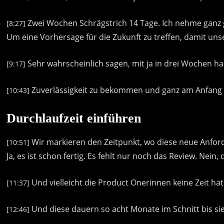
Zwei
Wochen
Schrägstrich
14
Tage.
Ich
nehme
ganz
[8:27]
Um
eine
Vorhersage
für
die
Zukunft
zu
treffen,
damit
uns
Sehr
wahrscheinlich
sagen,
mit
ja
in
drei
Wochen
ha
[9:17]
Zuverlässigkeit
zu
bekommen
und
ganz
am
Anfang
[10:43]
Durchlaufzeit einführen
Wir
markieren
den
Zeitpunkt,
wo
diese
neue
Anfor
[10:51]
Ja,
es
ist
schon
fertig.
Es
fehlt
nur
noch
das
Review.
Nein,
Und
vielleicht
die
Product
Onerinnen
keine
Zeit
hat
[11:37]
Und
diese
dauern
so
acht
Monate
im
Schnitt
bis
si
[12:46]