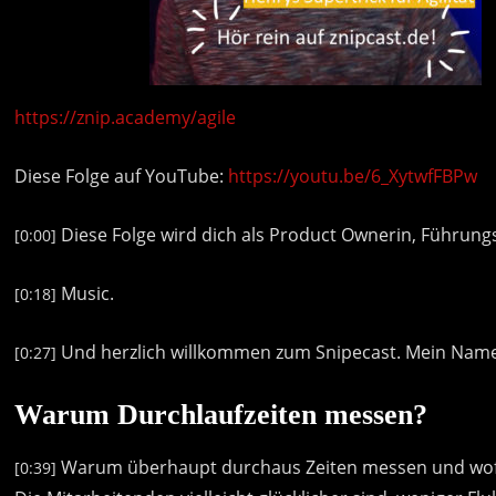
https://znip.academy/agile
Diese Folge auf YouTube:
https://youtu.be/6_XytwfFBPw
Diese
Folge
wird
dich
als
Product
Ownerin,
Führungs
[0:00]
Music.
[0:18]
Und
herzlich
willkommen
zum
Snipecast.
Mein
Nam
[0:27]
Warum Durchlaufzeiten messen?
Warum
überhaupt
durchaus
Zeiten
messen
und
wo
[0:39]