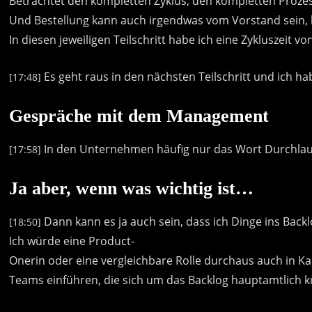
Betrachtet
den
kompletten
Zyklus,
den
kompletten
Proze
Und
Bestellung
kann
auch
irgendwas
vom
Vorstand
sein,
In
diesen
jeweiligen
Teilschritt
habe
ich
eine
Zykluszeit
vo
Es
geht
raus
in
den
nächsten
Teilschritt
und
ich
ha
[17:48]
Gespräche mit dem Management
In
den
Unternehmen
häufig
nur
das
Wort
Durchlauf
[17:58]
Ja aber, wenn was wichtig ist…
Dann
kann
es
ja
auch
sein,
dass
ich
Dinge
ins
Backl
[18:50]
Ich
würde
eine
Product-
Onerin
oder
eine
vergleichbare
Rolle
durchaus
auch
in
Ka
Teams
einführen,
die
sich
um
das
Backlog
hauptamtlich
k