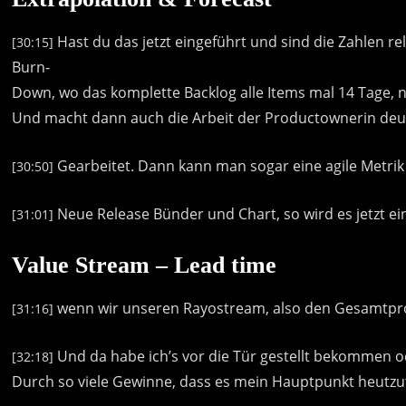
Hast
du
das
jetzt
eingeführt
und
sind
die
Zahlen
re
[30:15]
Burn-
Down,
wo
das
komplette
Backlog
alle
Items
mal
14
Tage,
Und
macht
dann
auch
die
Arbeit
der
Productownerin
deu
Gearbeitet.
Dann
kann
man
sogar
eine
agile
Metrik
[30:50]
Neue
Release
Bünder
und
Chart,
so
wird
es
jetzt
ei
[31:01]
Value Stream – Lead time
wenn
wir
unseren
Rayostream,
also
den
Gesamtpr
[31:16]
Und
da
habe
ich’s
vor
die
Tür
gestellt
bekommen
o
[32:18]
Durch
so
viele
Gewinne,
dass
es
mein
Hauptpunkt
heutzu