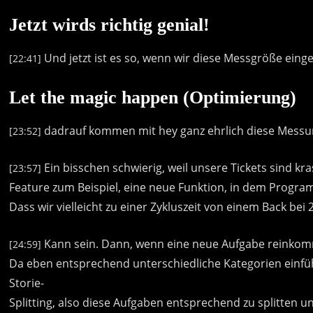
Jetzt wirds richtig genial!
Und
jetzt
ist
es
so,
wenn
wir
diese
Messgröße
einge
[22:41]
Let the magic happen (Optimierung)
dadrauf
kommen
mit
hey
ganz
ehrlich
diese
Messu
[23:52]
Ein
bisschen
schwierig,
weil
unsere
Tickets
sind
kra
[23:57]
Feature
zum
Beispiel,
eine
neue
Funktion,
in
dem
Progra
Dass
wir
vielleicht
zu
einer
Zykluszeit
von
einem
Back
bei
Kann
sein.
Dann,
wenn
eine
neue
Aufgabe
reinkom
[24:59]
Da
eben
entsprechend
unterschiedliche
Kategorien
einf
Storie-
Splitting,
also
diese
Aufgaben
entsprechend
zu
splitten
u