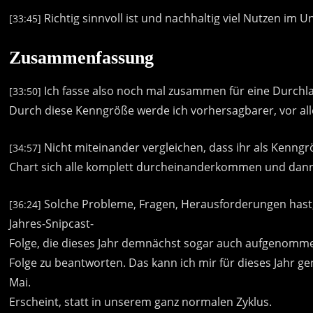
Richtig
sinnvoll
ist
und
nachhaltig
viel
Nutzen
im
U
[33:45]
Zusammenfassung
Ich
fasse
also
noch
mal
zusammen
für
eine
Durchla
[33:50]
Durch
diese
Kenngröße
werde
ich
vorhersagbarer,
vor
al
Nicht
miteinander
vergleichen,
dass
ihr
als
Kenngr
[34:57]
Chart
sich
alle
komplett
durcheinanderkommen
und
dan
Solche
Probleme,
Fragen,
Herausforderungen
hast
[36:24]
Jahres-Snipcast-
Folge,
die
dieses
Jahr
demnächst
sogar
auch
aufgenomm
Folge
zu
beantworten.
Das
kann
ich
mir
für
dieses
Jahr
ge
Mai.
Erscheint,
statt
in
unserem
ganz
normalen
Zyklus.