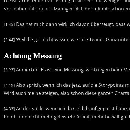
Die
Mitarbeitenden
vielleicht
glücklicher
sind,
weniger
Flu
Von
daher,
falls
du
ein
Manager
bist,
der
mit
mir
schon
z
Das
hat
mich
dann
wirklich
davon
überzeugt,
dass
w
[1:45]
Weil
die
gar
nicht
wissen
wie
ihre
Teams,
Ganz
unte
[2:44]
Achtung Messung
Anmerken.
Es
ist
eine
Messung,
wir
kriegen
beim
Me
[3:23]
Also
sprich,
wenn
ich
das
jetzt
auf
die
Storypoints
m
[4:19]
Wird
auch
meine
steigen,
also
schön
diese
ganzen
Charts
An
der
Stelle,
wenn
ich
da
Geld
drauf
gepackt
habe,
[4:33]
Points
und
nicht
mehr
geleistete
Arbeit,
mehr
bewältigte