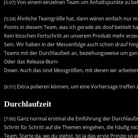
Von
einem
einzelnen
Team
um
Anhaltspunkte
zu
be
[5:07]
Ähnliche
Teamgröße
hat,
dann
wären
einfach
nur
m
[5:24]
Points
in
diesem
Team,
was
ich
gerade
als
doof
betitelt
ha
Kein
bisschen
Fortschritt
an
unserem
Produkt
mehr
erze
Sein.
Wir
haben
in
der
Messenfolge
auch
schon
drauf
hin
Teams
mit
der
Durchlaufzeit
an,
beziehungsweise
um
gan
Oder
das
Release-Burn-
Down.
Auch
das
sind
Messgrößen,
mit
denen
wir
arbeiten
Extra
polieren
können,
um
eine
Vorhersage
treffen
[6:51]
Durchlaufzeit
Ganz
normal
erstmal
die
Einführung
der
Durchlaufze
[7:00]
Schritt
für
Schritt
auf
die
Themen
eingehen,
die
häufig
nic
Team,
Starte
da,
wo
du
stehst.
Ist
ja
das
erste
Prinzip
so
e