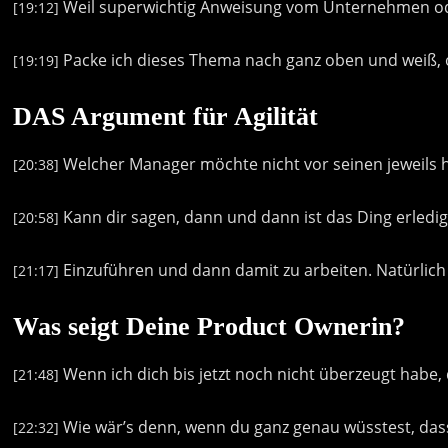
Weil
superwichtig
Anweisung
vom
Unternehmen
o
[19:12]
Packe
ich
dieses
Thema
nach
ganz
oben
und
weiß,
[19:19]
DAS Argument für Agilität
Welcher
Manager
möchte
nicht
vor
seinen
jeweils
[20:38]
Kann
dir
sagen,
dann
und
dann
ist
das
Ding
erledig
[20:58]
Einzuführen
und
dann
damit
zu
arbeiten.
Natürlich
[21:17]
Was seigt Deine Product Ownerin?
Wenn
ich
dich
bis
jetzt
noch
nicht
überzeugt
habe,
[21:48]
Wie
wär’s
denn,
wenn
du
ganz
genau
wüsstest,
das
[22:32]