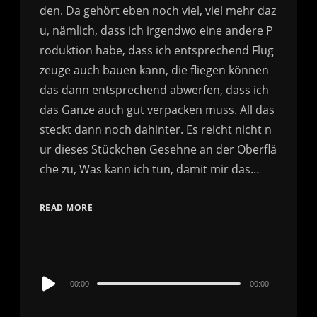
READ MORE
Audio
00:00
00:00
Player