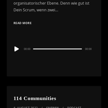
organisatorischer Ebene. Denn wie gut ist
Dein Scrum, wenn zwei…
READ MORE
Audio
00:00
00:00
Player
114 Communities
6. AUGUST 2022
SNIPMIN
PODCAST
,