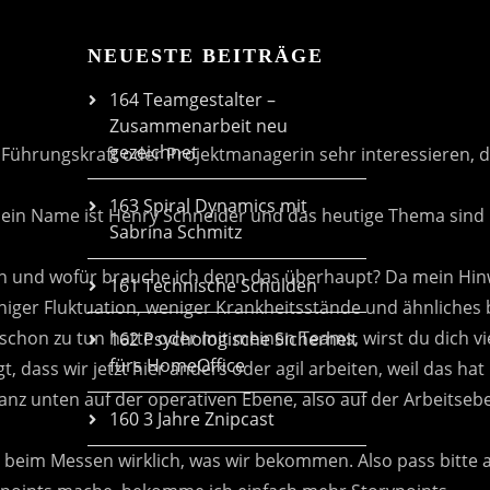
NEUESTE BEITRÄGE
164 Teamgestalter –
Zusammenarbeit neu
gezeichnet
163 Spiral Dynamics mit
Sabrina Schmitz
161 Technische Schulden
162 Psychologische Sicherheit
fürs HomeOffice
160 3 Jahre Znipcast