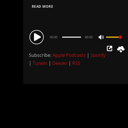
READ MORE
Audio
00:00
00:00
Use
Player
Up/Down
Subscribe:
Apple Podcasts
|
Spotify
Arrow
|
TuneIn
|
Deezer
|
RSS
keys
to
increase
or
decrease
volume.