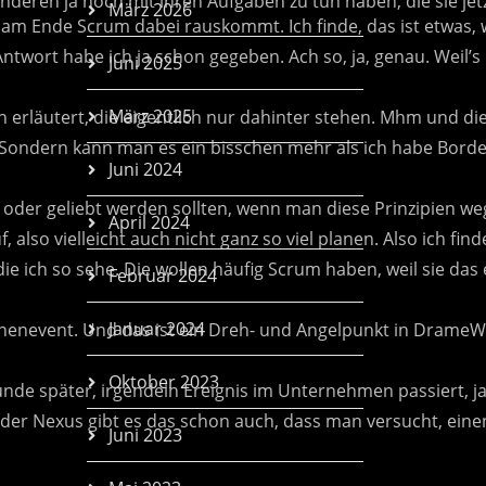
März 2026
m Ende Scrum dabei rauskommt. Ich finde, das ist etwas, wa
wort habe ich ja schon gegeben. Ach so, ja, genau. Weil’s le
Juni 2025
März 2025
läutert, die eigentlich nur dahinter stehen. Mhm und die Wer
Ja. Sondern kann man es ein bisschen mehr als ich habe Borde
Juni 2024
r geliebt werden sollten, wenn man diese Prinzipien weglässt
April 2024
, also vielleicht auch nicht ganz so viel planen. Also ich fi
 ich so sehe. Die wollen häufig Scrum haben, weil sie das e
Februar 2024
Januar 2024
anenevent. Und das ist ein Dreh- und Angelpunkt in DrameWo
Oktober 2023
nde später, irgendein Ereignis im Unternehmen passiert, j
s oder Nexus gibt es das schon auch, dass man versucht, ein
Juni 2023