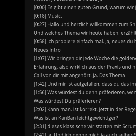
[0:00] Es gibt einen guten Grund, warum wir
[0:18] Music.
[0:27] Hallo und herzlich willkommen zum Sn
Und welches Thema wir heute haben, erzählt 
[0:58] Ich probiere einfach mal. Ja, neues d
Neues Intro
[1:07] Wir bringen dir jede Woche die golde
Erfahrung, also wirklich aus der Praxis und 
Call von dir mit angehört. Ja. Das Thema
[1:42] Und mir ist aufgefallen, dass du das i
[1:56] Was würdest du denn präferieren, wenn
Was würdest Du präferieren?
[2:02] Kann man. Ist korrekt. Jetzt in der R
Was ist an KanBan leichtgewichtiger?
[2:31] dieses klassische wir starten mit Scr
[2:42] Ja. Und ich nenne mich ja auch selbe