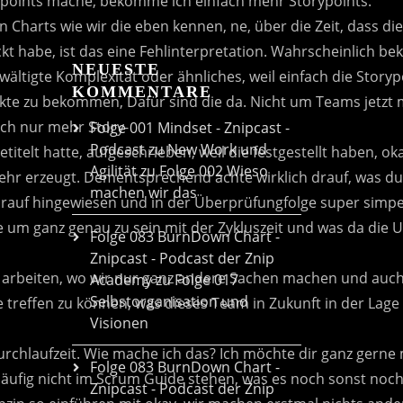
NEUESTE
KOMMENTARE
Folge 001 Mindset - Znipcast -
Podcast zu New Work und
Agilität
zu
Folge 002 Wieso
machen wir das
Folge 083 BurnDown Chart -
Znipcast - Podcast der Znip
Academy
zu
Folge 017
Selbstorganisation und
Visionen
Folge 083 BurnDown Chart -
Znipcast - Podcast der Znip