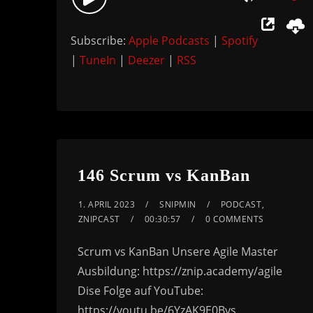
Use
Player
Up/Down
Subscribe:
Apple Podcasts
|
Spotify
Arrow
|
TuneIn
|
Deezer
|
RSS
keys
to
increase
or
decrease
volume.
146 Scrum vs KanBan
1. APRIL 2023
SNIPMIN
PODCAST
,
ZNIPCAST
00:30:57
0 COMMENTS
Scrum vs KanBan Unsere Agile Master
Ausbildung: https://znip.academy/agile
Dise Folge auf YouTube:
https://youtu.be/6YzAK9E0Bys