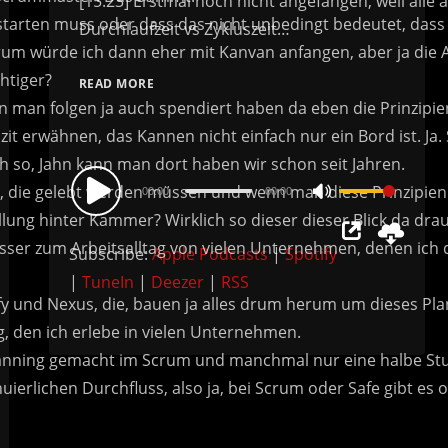
arten muss oder dass das nicht unbedingt bedeutet, dass a
rum würde ich dann eher mit Kanvan anfangen, aber ja die Ant
htiger?
READ MORE
an folgen ja auch spendiert haben da eben die Prinzipien er
lizit erwähnen, das Kannen nicht einfach nur ein Bord ist. 
ch so, Jahn kann man dort haben wir schon seit Jahren.
Audio
 die gelebt werden müssen und wenn man diese Prinzipien ode
00:00
00:00
Use
Player
llung hinter Kammer? Wirklich so dieser dieser Blick da drauf
Up/Down
sser zum Arbeitsalltag von vielen Unternehmen, denen ich die
Subscribe:
Apple Podcasts
|
Spotify
Arrow
|
TuneIn
|
Deezer
|
RSS
keys
fy und Nexus, die, bauen ja alles drum herum um dieses Pl
to
ag, den ich erlebe in vielen Unternehmen.
increase
 Planning gemacht im Scrum und manchmal nur eine halbe Stu
or
uierlichen Durchfluss, also ja, bei Scrum oder Safe gibt e
decrease
volume.