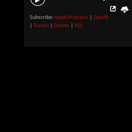
Use
Player
Up/Down
Subscribe:
Apple Podcasts
|
Spotify
Arrow
|
TuneIn
|
Deezer
|
RSS
keys
to
increase
or
decrease
volume.