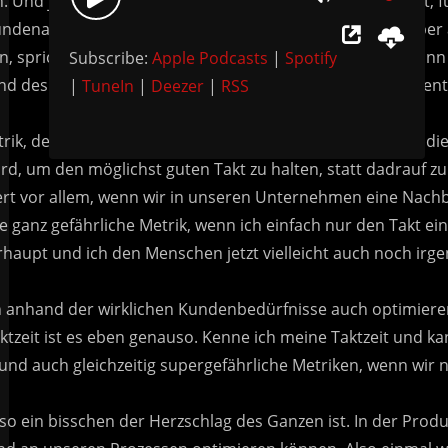
Use
Player
Up/Down
Subscribe:
Apple Podcasts
|
Spotify
Arrow
|
TuneIn
|
Deezer
|
RSS
keys
to
increase
or
decrease
volume.