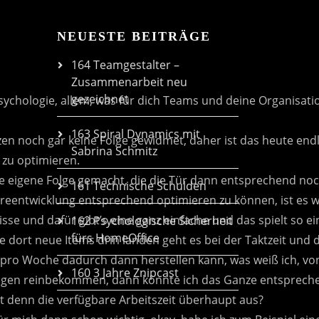
NEUESTE BEITRÄGE
164 Teamgestalter –
Zusammenarbeit neu
gezeichnet
163 Spiral Dynamics mit
Sabrina Schmitz
161 Technische Schulden
162 Psychologische Sicherheit
fürs HomeOffice
160 3 Jahre Znipcast