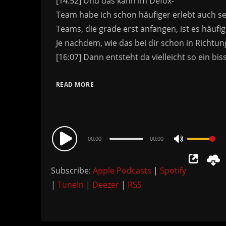
READ MORE
Audio
00:00
00:00
Use
Player
Up/Down
Subscribe:
Apple Podcasts
|
Spotify
Arrow
|
TuneIn
|
Deezer
|
RSS
keys
to
increase