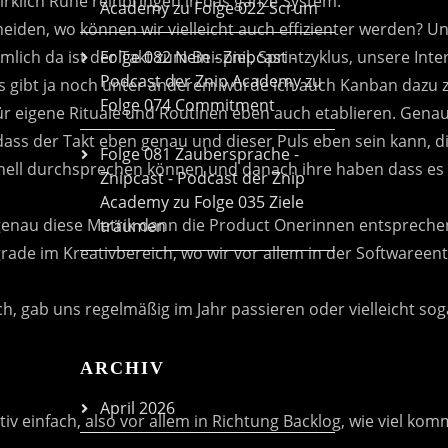
Academy
zu
Folge 022 Scrum
Folge 082 Nein - Znipcast -
Podcast der Znip Academy
zu
Folge 074 Commitment
Folge 081 Zaubersprache -
Znipcast - Podcast der Znip
Academy
zu
Folge 035 Ziele
träumen
ARCHIV
April 2026