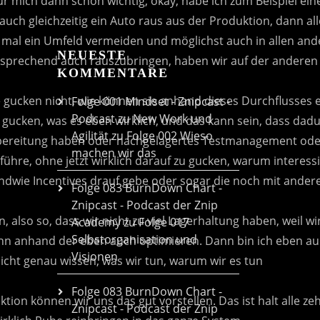
NEUESTE
KOMMENTARE
Folge 001 Mindset - Znipcast -
Podcast zu New Work und
Agilität
zu
Folge 002 Wieso
machen wir das
Folge 083 BurnDown Chart -
Znipcast - Podcast der Znip
Academy
zu
Folge 017
Selbstorganisation und
Visionen
Folge 083 BurnDown Chart -
Znipcast - Podcast der Znip