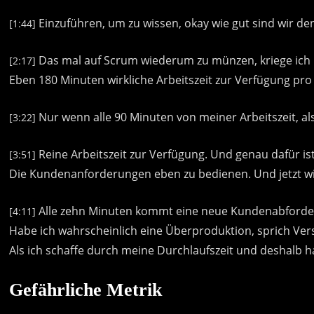
Einzuführen,
um
zu
wissen,
okay
wie
gut
sind
wir
de
[1:44]
Das
mal
auf
Scrum
wiederum
zu
münzen,
kriege
ich
[2:17]
Eben
180
Minuten
wirkliche
Arbeitszeit
zur
Verfügung
pro
Nur
wenn
alle
90
Minuten
von
meiner
Arbeitszeit,
al
[3:22]
Reine
Arbeitszeit
zur
Verfügung.
Und
genau
dafür
is
[3:51]
Die
Kundenanforderungen
eben
zu
bedienen.
Und
jetzt
w
Alle
zehn
Minuten
kommt
eine
neue
Kundenabforde
[4:11]
Habe
ich
wahrscheinlich
eine
Überproduktion,
sprich
Ver
Als
ich
schaffe
durch
meine
Durchlaufszeit
und
deshalb
h
Gefährliche Metrik