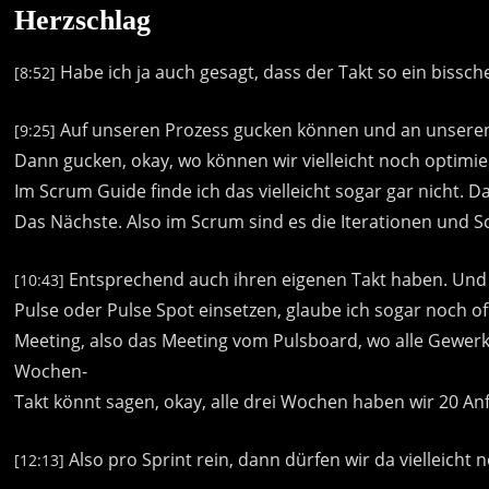
Herzschlag
Habe
ich
ja
auch
gesagt,
dass
der
Takt
so
ein
bissch
[8:52]
Auf
unseren
Prozess
gucken
können
und
an
unsere
[9:25]
Dann
gucken,
okay,
wo
können
wir
vielleicht
noch
optimie
Im
Scrum
Guide
finde
ich
das
vielleicht
sogar
gar
nicht.
D
Das
Nächste.
Also
im
Scrum
sind
es
die
Iterationen
und
S
Entsprechend
auch
ihren
eigenen
Takt
haben.
Und
[10:43]
Pulse
oder
Pulse
Spot
einsetzen,
glaube
ich
sogar
noch
of
Meeting,
also
das
Meeting
vom
Pulsboard,
wo
alle
Gewer
Wochen-
Takt
könnt
sagen,
okay,
alle
drei
Wochen
haben
wir
20
An
Also
pro
Sprint
rein,
dann
dürfen
wir
da
vielleicht
n
[12:13]