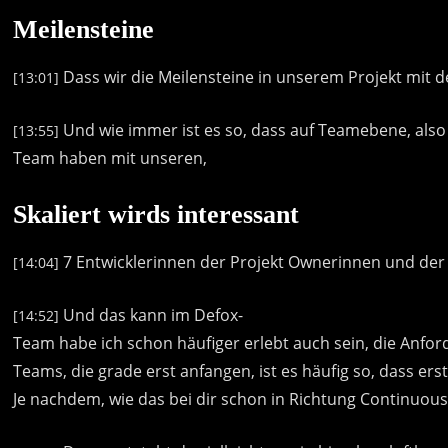
Meilensteine
Dass
wir
die
Meilensteine
in
unserem
Projekt
mit
d
[13:01]
Und
wie
immer
ist
es
so,
dass
auf
Teamebene,
also
[13:55]
Team
haben
mit
unseren,
Skaliert wirds interessant
7
Entwicklerinnen
der
Projekt
Ownerinnen
und
der
[14:04]
Und
das
kann
im
Defox-
[14:52]
Team
habe
ich
schon
häufiger
erlebt
auch
sein,
die
Anfor
Teams,
die
grade
erst
anfangen,
ist
es
häufig
so,
dass
ers
Je
nachdem,
wie
das
bei
dir
schon
in
Richtung
Continuou