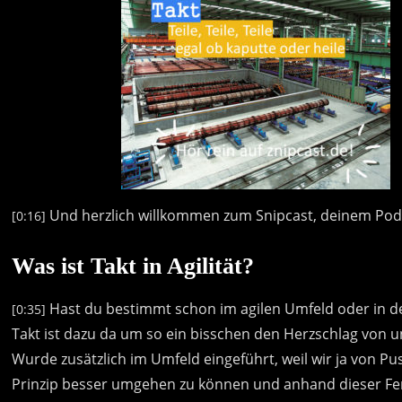
Und
herzlich
willkommen
zum
Snipcast,
deinem
Pod
[0:16]
Was ist Takt in Agilität?
Hast
du
bestimmt
schon
im
agilen
Umfeld
oder
in
d
[0:35]
Takt
ist
dazu
da
um
so
ein
bisschen
den
Herzschlag
von
u
Wurde
zusätzlich
im
Umfeld
eingeführt,
weil
wir
ja
von
Pu
Prinzip
besser
umgehen
zu
können
und
anhand
dieser
Fe