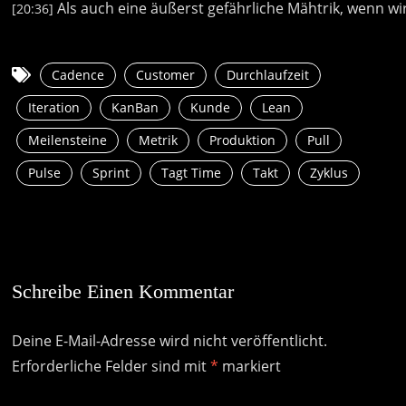
Als
auch
eine
äußerst
gefährliche
Mähtrik,
wenn
wi
[20:36]
Cadence
Customer
Durchlaufzeit
Iteration
KanBan
Kunde
Lean
Meilensteine
Metrik
Produktion
Pull
Pulse
Sprint
Tagt Time
Takt
Zyklus
Schreibe Einen Kommentar
Deine E-Mail-Adresse wird nicht veröffentlicht.
Erforderliche Felder sind mit
*
markiert