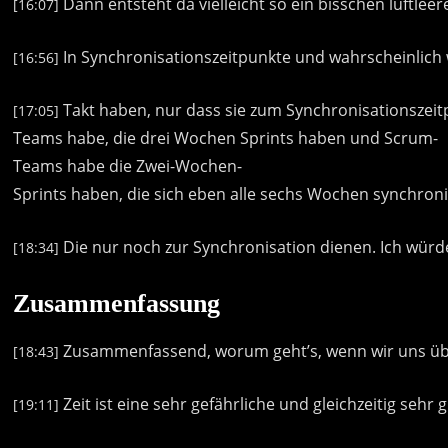
Dann
entsteht
da
vielleicht
so
ein
bisschen
luftleer
[16:07]
In
Synchronisationszeitpunkte
und
wahrscheinlich
[16:56]
Takt
haben,
nur
dass
sie
zum
Synchronisationszeit
[17:05]
Teams
habe,
die
drei
Wochen
Sprints
haben
und
Scrum-
Teams
habe
die
Zwei-Wochen-
Sprints
haben,
die
sich
eben
alle
sechs
Wochen
synchroni
Die
nur
noch
zur
Synchronisation
dienen.
Ich
würd
[18:34]
Zusammenfassung
Zusammenfassend,
worum
geht’s,
wenn
wir
uns
ü
[18:43]
Zeit
ist
eine
sehr
gefährliche
und
gleichzeitig
sehr
g
[19:11]