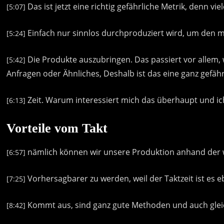
Das
ist
jetzt
eine
richtig
gefährliche
Metrik,
denn
vie
[5:07]
Einfach
nur
sinnlos
durchproduziert
wird,
um
den
m
[5:24]
Die
Produkte
auszubringen.
Das
passiert
vor
allem,
[5:42]
Anfragen
oder
Ähnliches,
Deshalb
ist
das
eine
ganz
gefähr
Zeit.
Warum
interessiert
mich
das
überhaupt
und
i
[6:13]
Vorteile vom Takt
nämlich
können
wir
unsere
Produktion
anhand
der
[6:57]
Vorhersagbarer
zu
werden,
weil
der
Taktzeit
ist
es
e
[7:25]
Kommt
aus,
sind
ganz
gute
Methoden
und
auch
gle
[8:42]