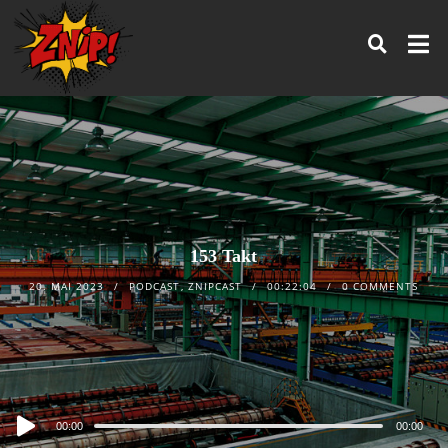
153 Takt
20. MAI 2023
PODCAST
,
ZNIPCAST
00:22:04
0 COMMENTS
Audio
00:00
00:00
Player