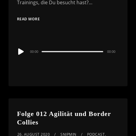
Trainings, die Du besucht hast?…
READ MORE
Audio
00:00
00:00
Player
Folge 012 Agilität und Border
Collies
26. AUGUST 2020
SNIPMIN
PODCAST
,