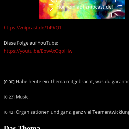
https://znipcast.de/149/Q1
Diese Folge auf YouTube:
https://youtu.be/EbwAxOqoHiw
Habe
heute
ein
Thema
mitgebracht,
was
du
garanti
[0:00]
Music.
[0:23]
Organisationen
und
ganz,
ganz
viel
Teamentwicklun
[0:42]
Das Thema