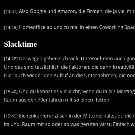
Also
Google
und
Amazon,
die
Firmen,
die
ja
viel
mit
[13:37]
Homeoffice
ab
und
zu
mal
in
einen
Coworking
Spa
[14:18]
Slacktime
Deswegen
geben
sich
viele
Unternehmen
auch
gan
[14:28]
Und
das
sind
tatsächlich
die
Faktoren,
die
dann
Kreativitä
Hier
auch
wieder
den
Aufruf
an
die
Unternehmen,
die
no
Und
du
kennst
es
vielleicht,
wenn
du
in
ein
Meetin
[15:40]
Raum
aus
den
70er
Jahren
mit
so
einem
fetten.
Eichenkonferenztisch
in
der
Mitte
verhältst
du
dich
[15:49]
its
und,
Raum
mit
so
oder
so
was
gerufen
wirst.
Einfach
w