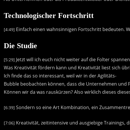
Technologischer Fortschritt
Einfach
einen
wahnsinnigen
Fortschritt
bedeuten.
W
[4:49]
Die Studie
Jetzt
will
ich
euch
nicht
weiter
auf
die
Folter
spannen
[5:29]
Was
Kreativität
fördern
kann
und
Kreativität
liest
sich
übr
Ich
finde
das
so
interessant,
weil
wir
in
der
Agilitäts-
Bubble
beobachten
können,
dass
die
Unternehmen
und
Können
wir
da
was
rauskürzen?
Also
wirklich
dieses
diese
Sondern
so
eine
Art
Kombination,
ein
Zusammentre
[6:39]
Kreativität,
zeitintensive
und
ausgiebige
Trainings,
d
[7:06]