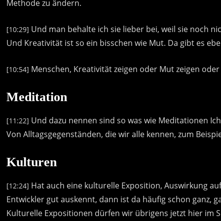
Methode
zu
ändern.
Und
man
behalte
ich
sie
lieber
bei,
weil
sie
noch
ni
[10:29]
Und
Kreativität
ist
so
ein
bisschen
wie
Mut.
Da
gibt
es
ebe
Menschen,
Kreativität
zeigen
oder
Mut
zeigen
oder
[10:54]
Meditation
Und
dazu
nennen
sind
so
was
wie
Meditationen
Ic
[11:22]
Von
Alltagsgegenständen,
die
wir
alle
kennen,
zum
Beispi
Kulturen
Hat
auch
eine
kulturelle
Exposition,
Auswirkung
au
[12:24]
Entwickler
gut
auskennt,
dann
ist
da
häufig
schon
ganz,
g
Kulturelle
Expositionen
dürfen
wir
übrigens
jetzt
hier
im
S