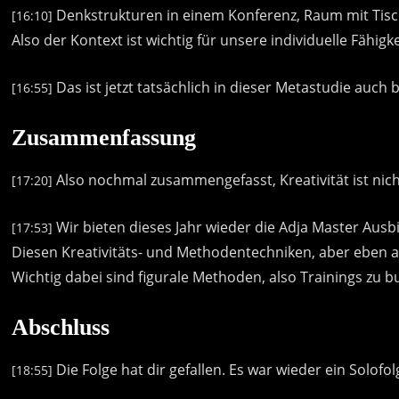
Denkstrukturen
in
einem
Konferenz,
Raum
mit
Tis
[16:10]
Also
der
Kontext
ist
wichtig
für
unsere
individuelle
Fähigke
Das
ist
jetzt
tatsächlich
in
dieser
Metastudie
auch
b
[16:55]
Zusammenfassung
Also
nochmal
zusammengefasst,
Kreativität
ist
nic
[17:20]
Wir
bieten
dieses
Jahr
wieder
die
Adja
Master
Ausb
[17:53]
Diesen
Kreativitäts-
und
Methodentechniken,
aber
eben
Wichtig
dabei
sind
figurale
Methoden,
also
Trainings
zu
b
Abschluss
Die
Folge
hat
dir
gefallen.
Es
war
wieder
ein
Solofol
[18:55]