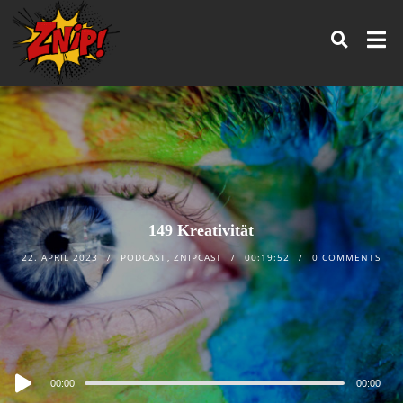
149 Kreativität
22. APRIL 2023
PODCAST
,
ZNIPCAST
00:19:52
0 COMMENTS
Audio
00:00
00:00
Player