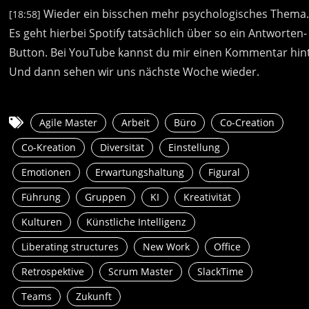
Wieder
ein
bisschen
mehr
psychologisches
Thema
[18:58]
Es
geht
hierbei
Spotify
tatsächlich
über
so
ein
Antworten-
Button.
Bei
YouTube
kannst
du
mir
einen
Kommentar
hin
Und
dann
sehen
wir
uns
nächste
Woche
wieder.
Agile Master
Arbeit
Büro
Co-Creation
Co-Kreation
Diversität
Einstellung
Emotionen
Erwartungshaltung
Figural
Führung
Gruppen
KI
Kreativität
Kulturen
Künstliche Intelligenz
Liberating structures
New Work
Office
Retrospektive
Scrum Master
SlackTime
Teams
Zukunft