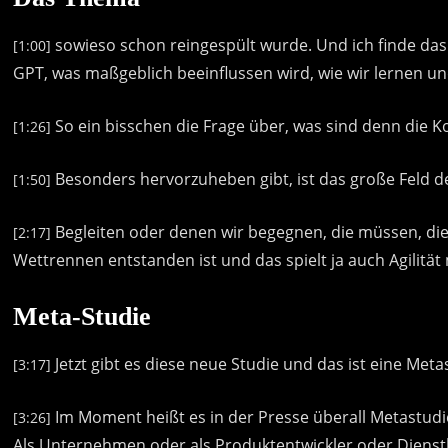
sowieso
schon
reingespült
wurde.
Und
ich
finde
das
[1:00]
GPT,
was
maßgeblich
beeinflussen
wird,
wie
wir
lernen
un
So
ein
bisschen
die
Frage
über,
was
sind
denn
die
K
[1:26]
Besonders
hervorzuheben
gibt,
ist
das
große
Feld
d
[1:50]
Begleiten
oder
denen
wir
begegnen,
die
müssen,
di
[2:17]
Wettrennen
entstanden
ist
und
das
spielt
ja
auch
Agilität
Meta-Studie
Jetzt
gibt
es
diese
neue
Studie
und
das
ist
eine
Metas
[3:17]
Im
Moment
heißt
es
in
der
Presse
überall
Metastudi
[3:26]
Als
Unternehmen
oder
als
Produktentwickler
oder
Dienst