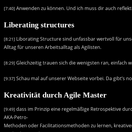
Anwenden
zu
können.
Und
ich
muss
dir
auch
reflekt
[7:40]
Liberating structures
Liborating
Structure
sind
unfassbar
wertvoll
für
uns
[8:21]
Alltag
für
unseren
Arbeitsalltag
als
Agilisten.
Gleichzeitig
trauen
sich
die
wenigsten
ran,
einfach
w
[8:29]
Schau
mal
auf
unserer
Webseite
vorbei.
Da
gibt’s
no
[9:37]
Kreativität durch Agile Master
dass
im
Prinzip
eine
regelmäßige
Retrospektive
dur
[9:49]
AKA-Petro-
Methoden
oder
Facilitationsmethoden
zu
lernen,
kreative