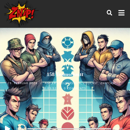
158 Teamschnitt
19. FEBRUAR 2024
AGILER STOLPERSTEIN
,
PODCAST
,
ZNIPCAST
0:03:52
0 COMMENTS
Audio
00:00
00:00