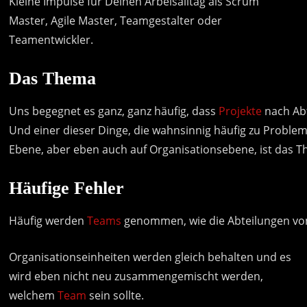
Kleine Impulse für Deinen Arbeisalltag als Scrum
Master, Agile Master, Teamgestalter oder
Teamentwickler.
Das Thema
Uns
begegnet
es
ganz,
ganz
häufig,
dass
Projekte
nach
Ab
Und
einer
dieser
Dinge,
die
wahnsinnig
häufig
zu
Proble
Ebene,
aber
eben
auch
auf
Organisationsebene,
ist
das
T
Häufige Fehler
Häufig
werden
Teams
genommen,
wie
die
Abteilungen
vo
Organisationseinheiten werden gleich behalten und es
wird eben nicht neu zusammengemischt werden,
welchem
Team
sein sollte.