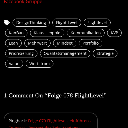
Facebook-Gruppe
DesignThinking
Flight Level
Flightlevel
KanBan
Klaus Leopold
Kommunikation
KVP
Lean
Mehrwert
Mindset
Portfolio
Priorisierung
Qualitätsmanagement
Strategie
Value
Wertstrom
1 Comment On “
Folge 078 FlightLevel
”
Pingback:
Folge 079 Flightlevels einführen -
Znipcast - Podcast der Znip Academy