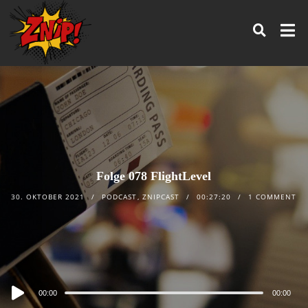
Folge 078 FlightLevel
30. OKTOBER 2021
PODCAST
,
ZNIPCAST
00:27:20
1 COMMENT
Audio
00:00
00:00
Player