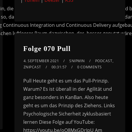
|
TuneIn
|
Deezer
|
RSS
keys
to
increase
or
decrease
volume.
Folge 070 Pull
4. SEPTEMBER 2021
SNIPMIN
PODCAST
,
ZNIPCAST
00:31:57
0 COMMENTS
Pull Heute geht es um das Pull-Prinzip.
Warum? Es ist überall in der Agilität und
ganz besonders in KanBan. Also heute
geht es um das Prinzip des Ziehens. Links
Psychologische Sicherheit zyklusbasiert
lernen Diese Folge auf YouTube:
https://youtu.be/oQ8MxGDrIpU Am