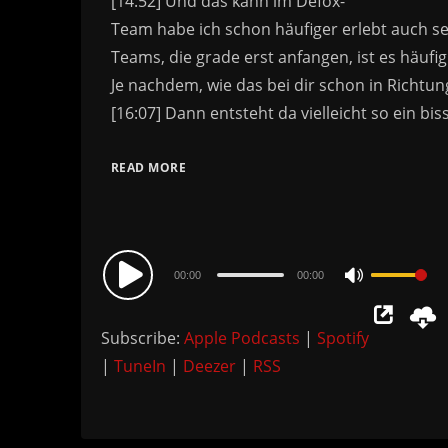
READ MORE
Audio
00:00
00:00
Use
Player
Up/Down
Subscribe:
Apple Podcasts
|
Spotify
Arrow
|
TuneIn
|
Deezer
|
RSS
keys
to
increase