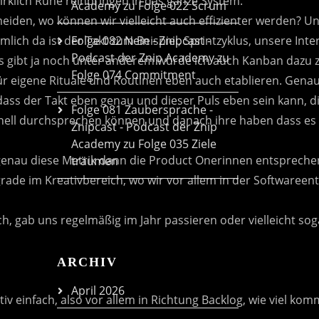
Academy
zu
Folge 022 Scrum
Folge 082 Nein - Znipcast -
Podcast der Znip Academy
zu
Folge 074 Commitment
Folge 081 Zaubersprache -
Znipcast - Podcast der Znip
Academy
zu
Folge 035 Ziele
träumen
ARCHIV
April 2026