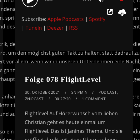
Use
Player
Up/Down
Subscribe:
Apple Podcasts
|
Spotify
Arrow
|
TuneIn
|
Deezer
|
RSS
keys
to
increase
or
decrease
volume.
Folge 078 FlightLevel
30. OKTOBER 2021
SNIPMIN
PODCAST
,
ZNIPCAST
00:27:20
1 COMMENT
Flightlevel Auf Hörerwunsch vom lieben
Christian geht es heute einmal um
Flightlevel. Das ist Janinas Thema. Und sie
eröffnet direkt mit einer Überraschung,