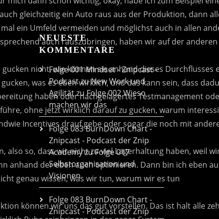
NEUESTE
KOMMENTARE
Folge 001 Mindset - Znipcast -
Podcast zu New Work und
Agilität
zu
Folge 002 Wieso
machen wir das
Folge 083 BurnDown Chart -
Znipcast - Podcast der Znip
Academy
zu
Folge 017
Selbstorganisation und
Visionen
Folge 083 BurnDown Chart -
Znipcast - Podcast der Znip