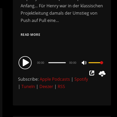
Anfang… Für Henry war in der klassischen
Projektleitung damals der Umstieg von
Push auf Pull eine…
READ MORE
Audio
00:00
00:00
Use
Player
Up/Down
Subscribe:
Apple Podcasts
|
Spotify
Arrow
|
TuneIn
|
Deezer
|
RSS
keys
to
increase
or
decrease