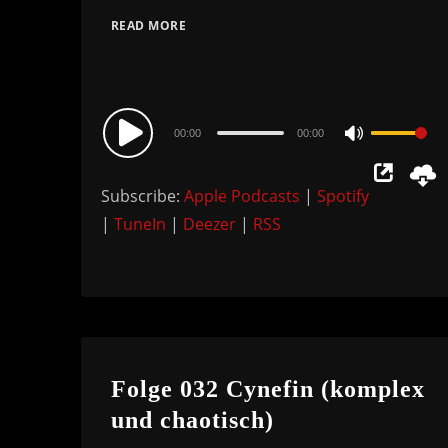
READ MORE
Audio
00:00
00:00
Use
Player
Up/Down
Subscribe:
Apple Podcasts
|
Spotify
Arrow
|
TuneIn
|
Deezer
|
RSS
keys
to
increase
or
decrease
volume.
Folge 032 Cynefin (komplex
und chaotisch)