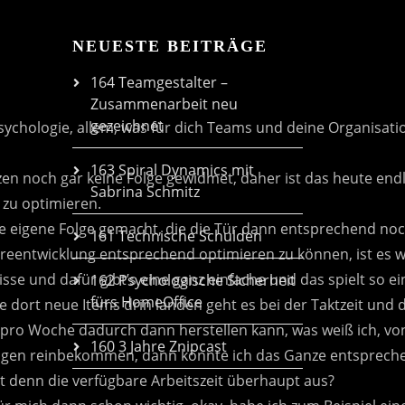
NEUESTE BEITRÄGE
164 Teamgestalter –
Zusammenarbeit neu
gezeichnet
163 Spiral Dynamics mit
Sabrina Schmitz
161 Technische Schulden
162 Psychologische Sicherheit
fürs HomeOffice
160 3 Jahre Znipcast