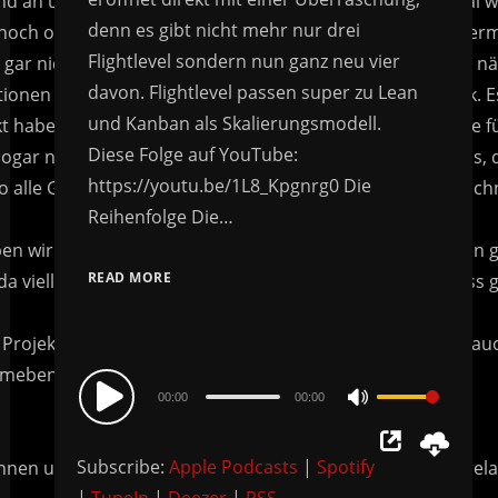
denn es gibt nicht mehr nur drei
Flightlevel sondern nun ganz neu vier
davon. Flightlevel passen super zu Lean
und Kanban als Skalierungsmodell.
Diese Folge auf YouTube:
https://youtu.be/1L8_Kpgnrg0 Die
Reihenfolge Die…
READ MORE
Audio
00:00
00:00
Use
Player
Up/Down
Subscribe:
Apple Podcasts
|
Spotify
Arrow