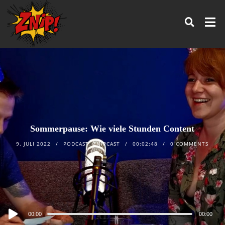
Sommerpause: Wie viele Stunden Content
9. JULI 2022
PODCAST
,
ZNIPCAST
00:02:48
0 COMMENTS
Audio
00:00
00:00
Player