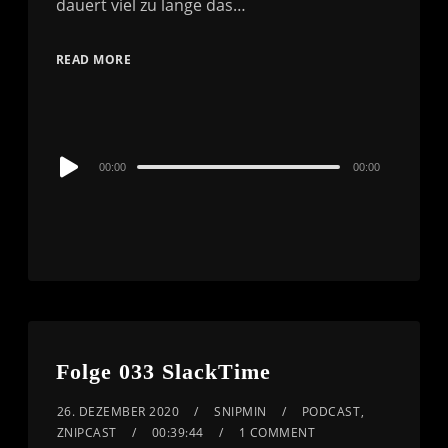
dauert viel zu lange das…
READ MORE
Audio
00:00
00:00
Player
Folge 033 SlackTime
26. DEZEMBER 2020
SNIPMIN
PODCAST
,
ZNIPCAST
00:39:44
1 COMMENT