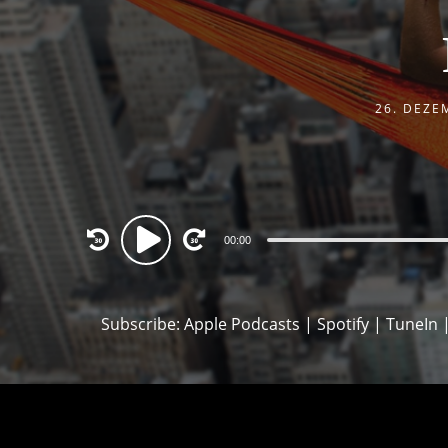
26. DEZE
Audio
00:00
Player
Subscribe:
Apple Podcasts
|
Spotify
|
TuneIn