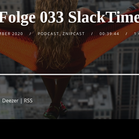
Folge 033 SlackTim
MBER 2020
PODCAST
,
ZNIPCAST
00:39:44
1
|
Deezer
|
RSS