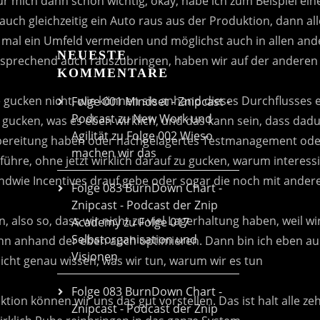
NEUESTE
KOMMENTARE
Folge 001 Mindset - Znipcast -
Podcast zu New Work und
Agilität
zu
Folge 002 Wieso
machen wir das
Folge 083 BurnDown Chart -
Znipcast - Podcast der Znip
Academy
zu
Folge 017
Selbstorganisation und
Visionen
Folge 083 BurnDown Chart -
Znipcast - Podcast der Znip