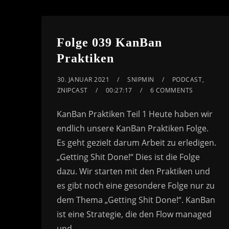
or
decrease
volume.
Folge 039 KanBan
Praktiken
30. JANUAR 2021
SNIPMIN
PODCAST
,
ZNIPCAST
00:27:17
6 COMMENTS
KanBan Praktiken Teil 1 Heute haben wir
endlich unsere KanBan Praktiken Folge.
Es geht gezielt darum Arbeit zu erledigen.
„Getting Shit Done!“ Dies ist die Folge
dazu. Wir starten mit den Praktiken und
es gibt noch eine gesondere Folge nur zu
dem Thema „Getting Shit Done!“. KanBan
ist eine Strategie, die den Flow managed
und…