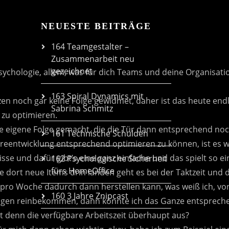
NEUESTE BEITRÄGE
164 Teamgestalter –
Zusammenarbeit neu
gezeichnet
163 Spiral Dynamics mit
Sabrina Schmitz
161 Technische Schulden
162 Psychologische Sicherheit
fürs HomeOffice
160 3 Jahre Znipcast