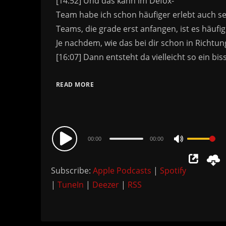
READ MORE
Audio
00:00
00:00
Use
Player
Up/Down
Subscribe:
Apple Podcasts
|
Spotify
Arrow
|
TuneIn
|
Deezer
|
RSS
keys
to
increase