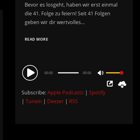
Bevor es losgeht, haben wir erst einmal
die 41. Folge zu feiern! Seit 41 Folgen
geben wir dir wertvolles…
READ MORE
Audio
00:00
00:00
Use
Player
Up/Down
Subscribe:
Apple Podcasts
|
Spotify
Arrow
|
TuneIn
|
Deezer
|
RSS
keys
to
increase
or
decrease