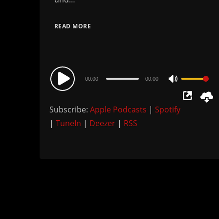
READ MORE
Audio
00:00
00:00
Use
Player
Up/Down
Subscribe:
Apple Podcasts
|
Spotify
Arrow
|
TuneIn
|
Deezer
|
RSS
keys
to
increase
or
decrease
volume.