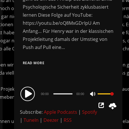
Psychologische Sicherheit zyklusbasiert
lernen Diese Folge auf YouTube:
https://youtu.be/oQ8MxGDrIpU Am
Anfang… Für Henry war in der klassischen
Projektleitung damals der Umstieg von
Push auf Pull eine…
READ MORE
Audio
00:00
00:00
Use
Player
Up/Down
Subscribe:
Apple Podcasts
|
Spotify
Arrow
|
TuneIn
|
Deezer
|
RSS
keys