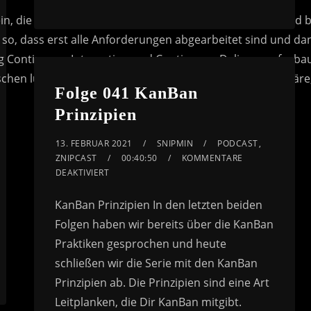
to
increase
or
decrease
volume.
Folge 041 KanBan
Prinzipien
13. FEBRUAR 2021
SNIPMIN
PODCAST
,
ZNIPCAST
00:40:50
KOMMENTARE
DEAKTIVIERT
KanBan Prinzipien In den letzten beiden
Folgen haben wir bereits über die KanBan
Praktiken gesprochen und heute
schließen wir die Serie mit den KanBan
Prinzipien ab. Die Prinzipien sind eine Art
Leitplanken, die Dir KanBan mitgibt.