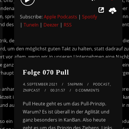
Use
Player
Up/Down
Subscribe:
Apple Podcasts
|
Spotify
Arrow
|
TuneIn
|
Deezer
|
RSS
keys
to
increase
or
decrease
volume.
Folge 070 Pull
4. SEPTEMBER 2021
SNIPMIN
PODCAST
,
ZNIPCAST
00:31:57
0 COMMENTS
Pull Heute geht es um das Pull-Prinzip.
Warum? Es ist überall in der Agilität und
ganz besonders in KanBan. Also heute
geht es um das Prinzip des Ziehens. Links