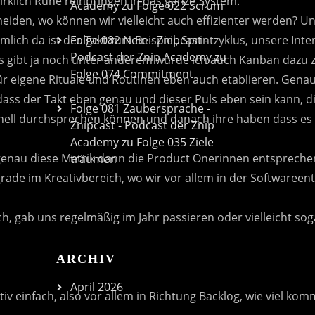
Academy
zu
Folge 022 Scrum
Folge 082 Nein - Znipcast -
Podcast der Znip Academy
zu
Folge 074 Commitment
Folge 081 Zaubersprache -
Znipcast - Podcast der Znip
Academy
zu
Folge 035 Ziele
träumen
ARCHIV
April 2026