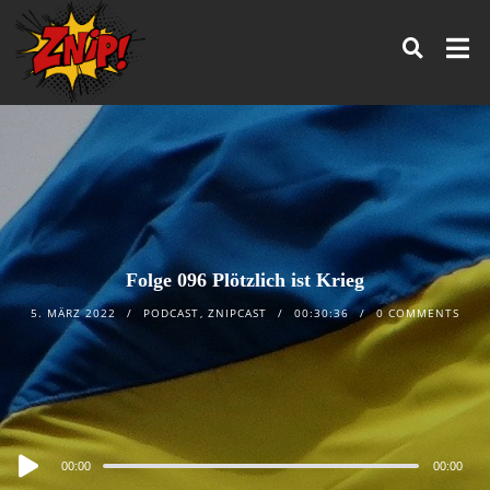
Folge 096 Plötzlich ist Krieg
5. MÄRZ 2022
PODCAST
,
ZNIPCAST
00:30:36
0 COMMENTS
Audio
00:00
00:00
Player