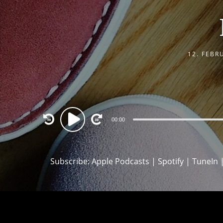
12. FEBR
Audio
00:00
Player
Subscribe:
Apple Podcasts
|
Spotify
|
TuneIn