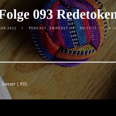
Folge 093 Redetoke
UAR 2022
PODCAST
,
ZNIPCAST
00:17:17
0 
|
Deezer
|
RSS