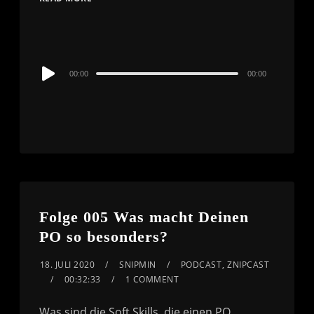
Audio
00:00
00:00
Player
Folge 005 Was macht Deinen
PO so besonders?
18. JULI 2020
SNIPMIN
PODCAST
,
ZNIPCAST
00:32:33
1 COMMENT
Was sind die Soft Skills, die einen PO