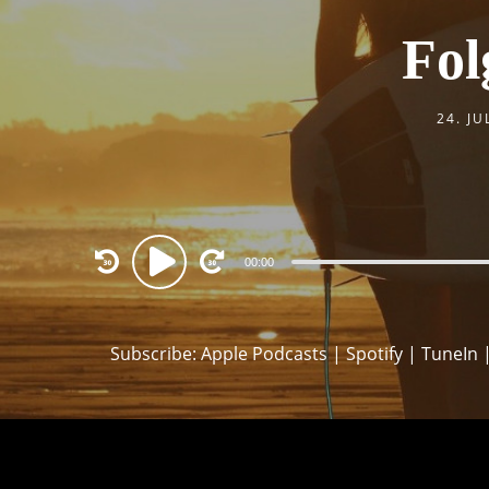
Fol
24. JU
Audio
00:00
Player
Subscribe:
Apple Podcasts
|
Spotify
|
TuneIn