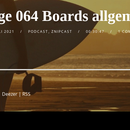
ge 064 Boards allge
LI 2021
PODCAST
,
ZNIPCAST
00:30:47
1 CO
|
Deezer
|
RSS