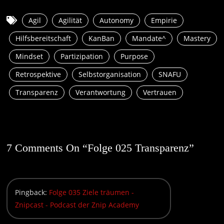
Agil
Agilität
Autonomy
Empirie
Hilfsbereitschaft
KanBan
Mandate^
Mastery
Mindset
Partizipation
Purpose
Retrospektive
Selbstorganisation
SNAFU
Transparenz
Verantwortung
Vertrauen
7 Comments On “
Folge 025 Transparenz
”
Pingback:
Folge 035 Ziele träumen -
Znipcast - Podcast der Znip Academy