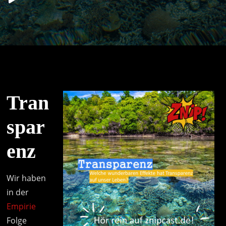
Player
Tran
spar
enz
Wir haben
in der
Empirie
Folge